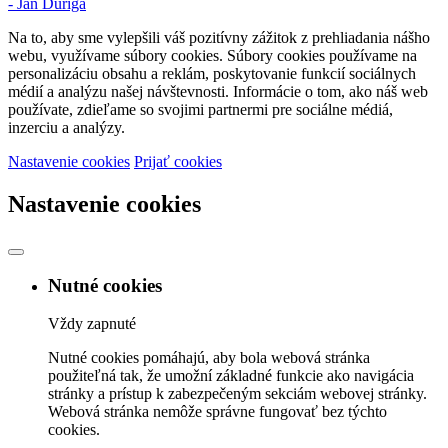
- Ján Ďuriga
Na to, aby sme vylepšili váš pozitívny zážitok z prehliadania nášho
webu, využívame súbory cookies. Súbory cookies používame na
personalizáciu obsahu a reklám, poskytovanie funkcií sociálnych
médií a analýzu našej návštevnosti. Informácie o tom, ako náš web
používate, zdieľame so svojimi partnermi pre sociálne médiá,
inzerciu a analýzy.
Nastavenie cookies
Prijať cookies
Nastavenie cookies
Nutné cookies
Vždy zapnuté
Nutné cookies pomáhajú, aby bola webová stránka
použiteľná tak, že umožní základné funkcie ako navigácia
stránky a prístup k zabezpečeným sekciám webovej stránky.
Webová stránka nemôže správne fungovať bez týchto
cookies.