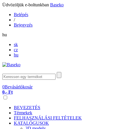
Üdvözöljük e-boltunkban
Baseko
Belépés
/
Bejegyzés
hu
sk
cz
hu
0
Bevásárlókosár
0,- Ft
BEVEZETÉS
Térmekek
FELHASZNÁLÁSI FELTÉTELEK
KATALÓGUSOK
3D modely