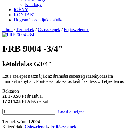
Katalogy
IGÉNY
KONTAKT
Hogyan használjuk a sütiket
itthon
/
Térmekek
/
Csőszelepek
/
Fojtószelepek
FRB 9004 -3/4"
kétoldalas G3/4"
Ezt a szelepet használják az áramlási sebesség szabályozására
mindkét irányban. Pontos és fokozatos beállítást tesz...
Teljes leírás
Raktáron
21 173,50 Ft
ár áfával
17 214,23 Ft
ÁFA nélkül
Kosárba helyez
Termék szám:
12004
Kategóriák:
Csőszelepek
,
Fojtószelepek